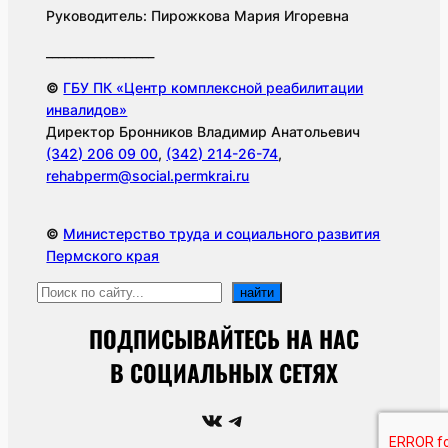
Руководитель: Пирожкова Мария Игоревна
__________________
©
ГБУ ПК «Центр комплексной реабилитации
инвалидов»
Директор Бронников Владимир Анатольевич
(342) 206 09 00
,
(342) 214-26-74
,
rehabperm@social.permkrai.ru
©
Министерство труда и социального развития
Пермского края
П
найти
о
ПОДПИСЫВАЙТЕСЬ НА НАС
и
с
В СОЦИАЛЬНЫХ СЕТЯХ
к
ВКонтакте
Telegram